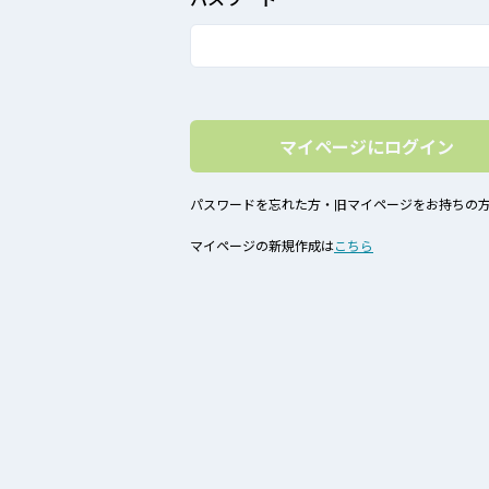
マイページにログイン
パスワードを忘れた方・旧マイページをお持ちの
マイページの新規作成は
こちら